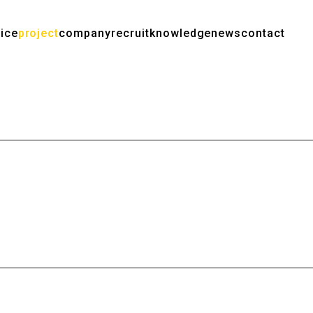
ice
project
company
recruit
knowledge
news
contact