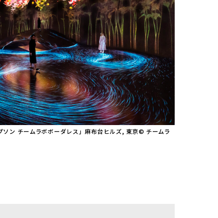
プソン チームラボボーダレス」麻布台ヒルズ, 東京© チームラ